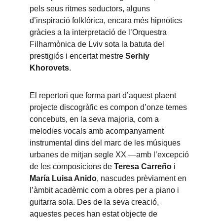
pels seus ritmes seductors, alguns 
d’inspiració folklòrica, encara més hipnòtics 
gràcies a la interpretació de l’Orquestra 
Filharmònica de Lviv sota la batuta del 
prestigiós i encertat mestre 
Serhiy 
Khorovets
.
El repertori que forma part d’aquest plaent 
projecte discogràfic es compon d’onze temes 
concebuts, en la seva majoria, com a 
melodies vocals amb acompanyament 
instrumental dins del marc de les músiques 
urbanes de mitjan segle XX —amb l’excepció 
de les composicions de 
Teresa Carreño
 i 
María Luisa Anido
, nascudes prèviament en 
l’àmbit acadèmic com a obres per a piano i 
guitarra sola. Des de la seva creació, 
aquestes peces han estat objecte de 