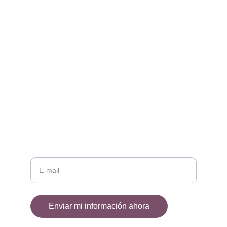
Celebramos a compositoras 
latinoamericanas en Ucrania.
CONTACTE
managementserrallet@gmail.com
+376617550
MÉS INFORMACIÓ
El seu mail
Enviar mi información ahora