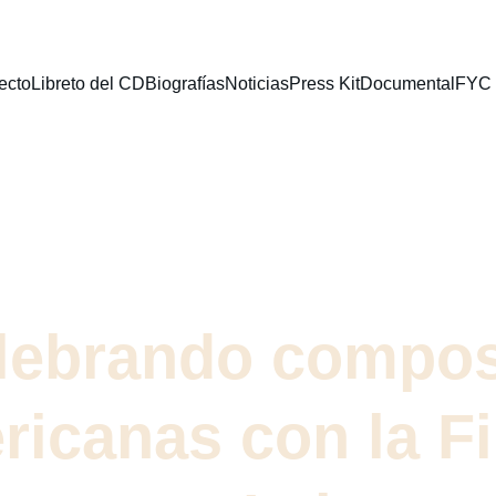
ecto
Libreto del CD
Biografías
Noticias
Press Kit
Documental
FYC 
L CANTO DE T
lebrando compos
ricanas con la F