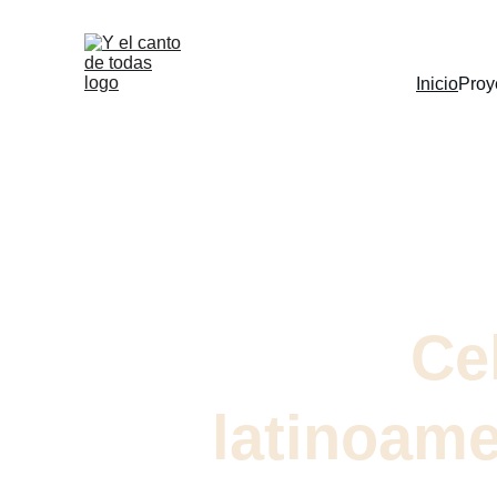
Inicio
Proy
Y E
Ce
latinoame