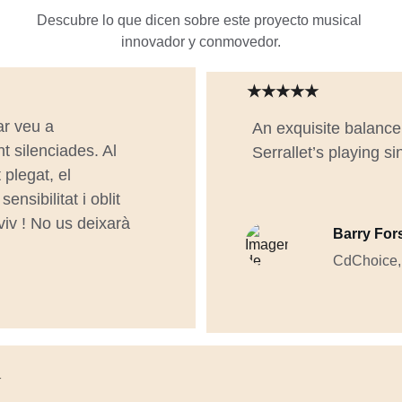
Descubre lo que dicen sobre este proyecto musical 
innovador y conmovedor.
★★★★★
ar veu a 
An exquisite balance
 silenciades. Al 
Serrallet’s playing si
 plegat, el 
ensibilitat i oblit 
iv ! No us deixarà 
Barry Fo
CdChoice,
★