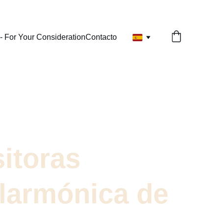
- For Your Consideration
Contacto
ODAS
itoras 
ilarmónica de 